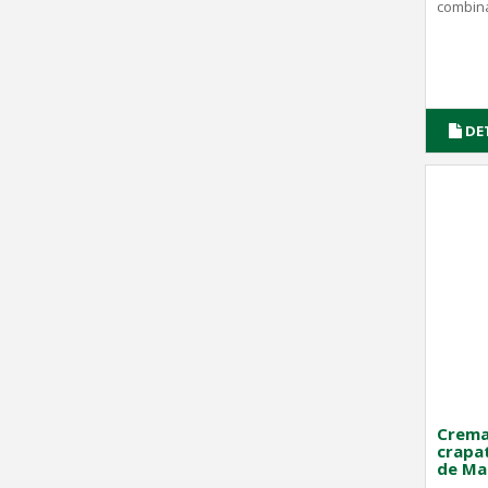
combinaț
DE
Crema 
crapat
de Ma