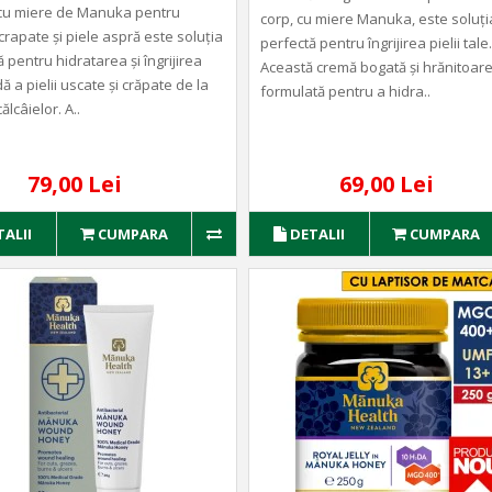
cu miere de Manuka pentru
corp, cu miere Manuka, este soluți
crapate și piele aspră este soluția
perfectă pentru îngrijirea pielii tale.
 pentru hidratarea și îngrijirea
Această cremă bogată și hrănitoare
 a pielii uscate și crăpate de la
formulată pentru a hidra..
ălcâielor. A..
79,00 Lei
69,00 Lei
TALII
CUMPARA
DETALII
CUMPARA