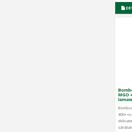
DE
Bombo
MGO 40
lamaie
Bomboa
400+ cu 
delicat
sănătat