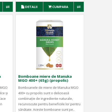
DETALII
CUMPARA
a
Bomboane miere de Manuka
MGO 400+ (65g) (propolis)
a MGO
Bomboanele de miere de Manuka MGO
lce și
400+ cu propolis sunt o delicioasă
face
combinație de ingrediente naturale,
un
recunoscute pentru beneficiile lor pentru
sănătate. Aceste bomboane sunt pe..