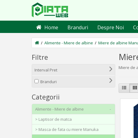
Home
Branduri
Despre Noi
C
Alimente - Miere de albine
Miere de albine Ma
Mier
Filtre
Miere de 
Interval Pret
Branduri
Categorii
Alimente - Miere de albine
-
> Laptisor de matca
> Masca de fata cu miere Manuka