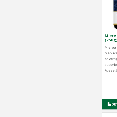
Miere
(250g
Mierea
Manuka
ce atrag
superioa
Această
DE