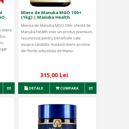
l
Miere de Manuka MGO 100+
MGO
(1kg) | Manuka Health
Mierea de Manuka MGO 100+ oferită de
in miere
Manuka Health este un produs premium,
dus
recunoscut pentru beneficiile sale
ru
asupra sănătății. Această miere provine
ogat
din florile arbustului de Manu..
315,00 Lei
DETALII
CUMPARA