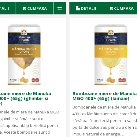
TALII
CUMPARA
DETALII
CUMPARA
ane miere de Manuka
Bomboane miere de Manuk
0+ (65g) (ghimbir si
MGO 400+ (65g) (lamaie)
)
Bomboanele de miere de Manuk
nele de miere de Manuka MGO
400+ cu lămâie sunt o delicatesă du
ghimbir și lămâie sunt o
sănătoasă, perfectă pentru a satis
esă apetisantă și benefică pentru
pofta de dulce sau pentru a oferi 
e. Aceste bomboane sunt o
impuls natural de energie. ..