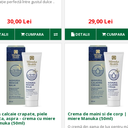
ie perfectă între gustul dulce ..
30,00 Lei
29,00 Lei
TALII
CUMPARA
DETALII
CUMPARA
calcaie crapate, piele
Crema de maini si de corp |
a, aspra - crema cu miere
miere Manuka (50ml)
nuka (50ml)
O cremă din gama de lux pentru mâi