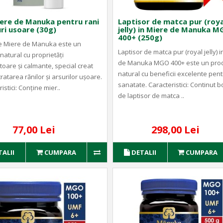
iere de Manuka pentru rani
Laptisor de matca pur (roya
uri usoare (30g)
jelly) in Miere de Manuka 
400+ (250g)
e Miere de Manuka este un
Laptisor de matca pur (royal jelly) 
natural cu proprietăți
de Manuka MGO 400+ este un pro
toare și calmante, special creat
natural cu beneficii excelente pent
ratarea rănilor și arsurilor ușoare.
sanatate. Caracteristici: Continut b
istici: Conține mier..
de laptisor de matca ..
77,00 Lei
298,00 Lei
TALII
CUMPARA
DETALII
CUMPARA