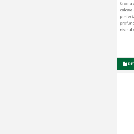
Crema 
calcaie 
perfectă
profundă
nivelul c
DE