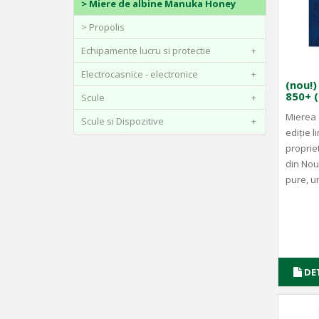
> Miere de albine Manuka Honey
> Propolis
Echipamente lucru si protectie
+
Electrocasnice - electronice
+
(nou!
850+ 
Scule
+
Mierea 
Scule si Dispozitive
+
ediție l
propriet
din Nou
pure, u
DE