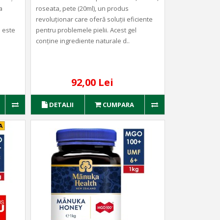
a
roseata, pete (20ml), un produs
revoluționar care oferă soluții eficiente
 este
pentru problemele pielii. Acest gel
conține ingrediente naturale d..
92,00 Lei
DETALII
CUMPARA