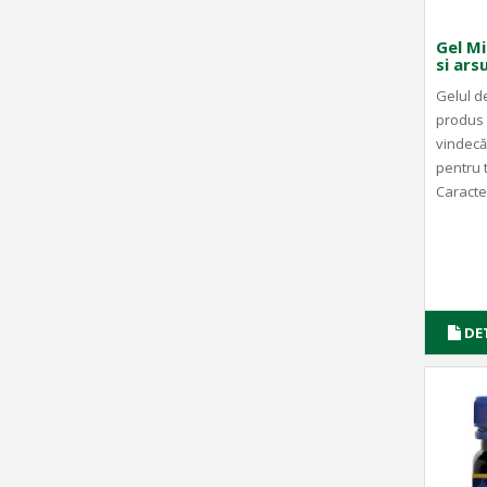
Gel M
si ars
Gelul d
produs 
vindecă
pentru t
Caracter
DE