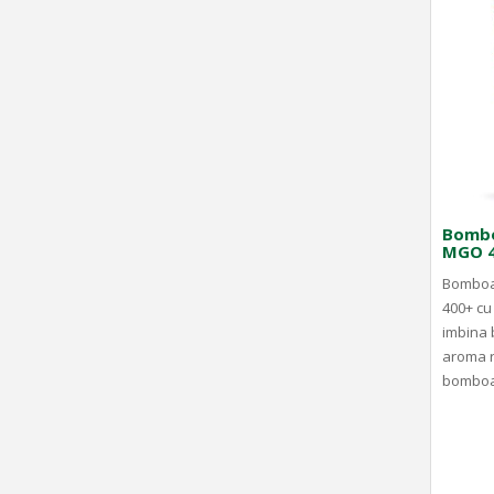
Bombo
MGO 4
Bomboa
400+ cu
imbina 
aroma r
bomboan