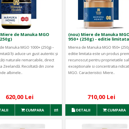
) Miere de Manuka MGO
(nou) Miere de Manuka MG
(250g)
950+ (250g) - editie limitata
de Manuka MGO 1000+ (250g) –
Mierea de Manuka MGO 950+ (250g
imitată îți aduce un gust autentic și
editie limitata este un produs pre
ăți naturale remarcabile, direct
recunoscut pentru proprietatile sa
a Zeelandă. Recoltată din zone
exceptionale si concentratia ridica
nde albinele..
MGO. Caracteristici: Miere..
620,00 Lei
710,00 Lei
TALII
CUMPARA
DETALII
CUMPARA